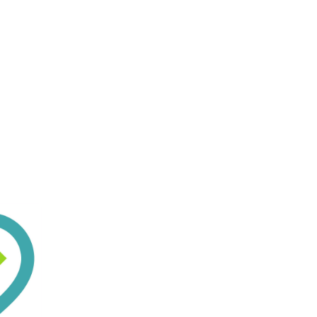
8h
*
t.
en?