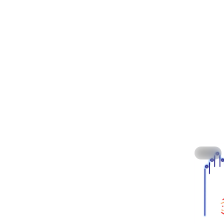
L
@
Gemeins
Wie nutz
Den Frage
cloud.vc
Wir freu
Hide