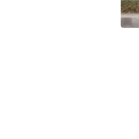
ALT
1
a
@
Did anoth
between t
We had an
and lots 
anyway. 
sections.
train ba
To make 