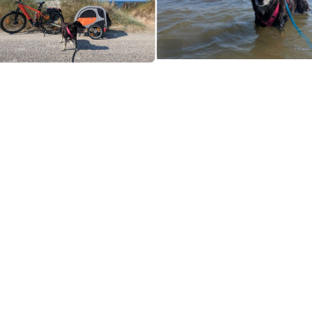
ALT
tmospheric_cyclist
atmospheric_cyclist@mountains.social
er long mtb ride with a friend on Monday. Followed a regional hiking 
wo cities, taking the train to get out and back.
ticipated tough terrain but were still surprised by the first hill; very
of hike-a-bike. After that we were already a bit exhausted but carried
But we did take a few small detours to avoid some of the more diffic
 And in the end we had to skip a longer single-track section to catc
ck home (which we did with a margin of 3 whole minutes!).
it even more exhausting, my dropperpost started sagging after abou