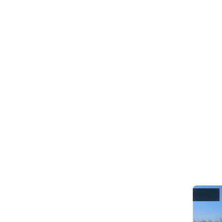
0
s
@
Moin, 
was gibt
✅ Fahrra
✅ mit H
✅ Schwi
✅ Eis (S
Life is g
#
Cyclin
near 
#
Ki
#
DogsO
Hide