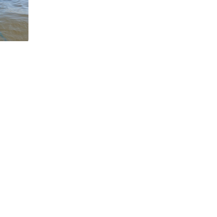
12h
trail 
 tough 
 on 
ult 
h the 
t 20 km. 