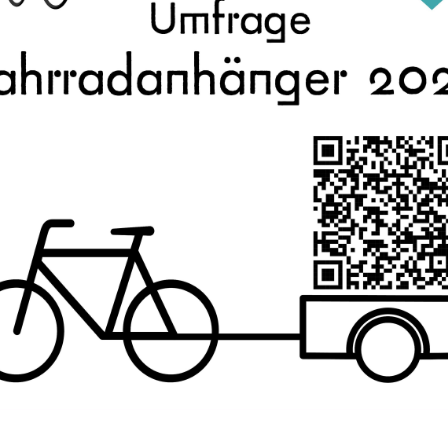
ter
#
verkehrswende
#
fahrrad
…and 4 more