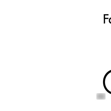
ALT
#
biketoo