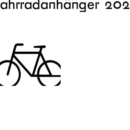
ooter
#
verkehrswende
#
fahrrad
…and 4 more