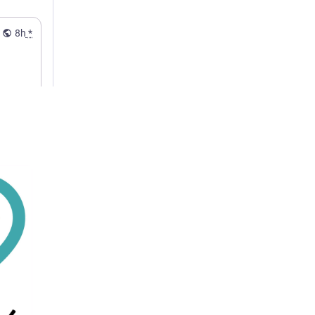
8h
*
ren?