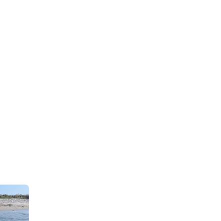
9h
lticSea