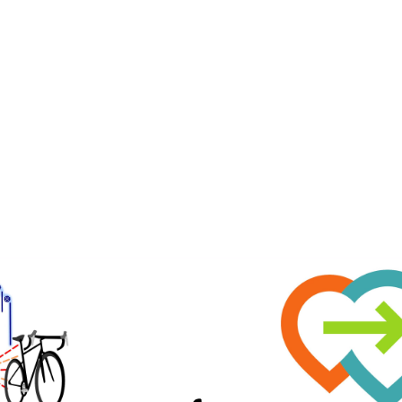
okales Fahrradfahren
lfda@hessen.social
am mit dem 
@
vcd
 haben wir eine kleine Umfrage zusammengestell
t Ihr Fahrradanhänger? Hat sich etwas verändert in den letzten Jahr
bogen findet Ihr hier:
d-darmstadt.org/index.
en uns auf eine rege Teilnahme und über jedes Teilen :)