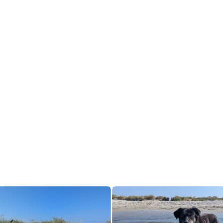
enta_wolfsberg
senta_wolfsberg@norden.social
 es Besseres als Fahrrad zu fahren ? 
d fahren am Strand entlang
und
mmen in der Ostsee
anddorn-Lakritz) 
ood. 
gWithDogs
#
BikeTooter
#
Fahrrad
#
mdRddG
#
SchleswigHolstein
#
Ba
el
fMastodon
#
MeerMittwoch