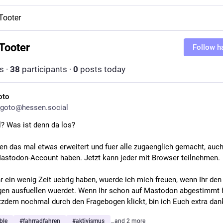
Tooter
Tooter
Follow h
s
·
38
participants
·
0
posts today
oto
goto@hessen.social
 Was ist denn da los?
ben das mal etwas erweitert und fuer alle zugaenglich gemacht, auch d
astodon-Account haben. Jetzt kann jeder mit Browser teilnehmen.
hr ein wenig Zeit uebrig haben, wuerde ich mich freuen, wenn Ihr den 
en ausfuellen wuerdet. Wenn Ihr schon auf Mastodon abgestimmt h
tzdem nochmal durch den Fragebogen klickt, bin ich Euch extra dank
ble
#
fahrradfahren
#
aktivismus
…and 2 more