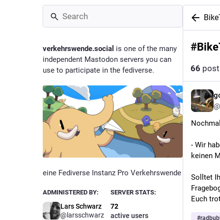
Bike
#
Bike
verkehrswende.social
is one of the many
independent Mastodon servers you can
66
post
use to participate in the fediverse.
g
@
Nochmal?
- Wir ha
keinen M
eine Fediverse Instanz Pro Verkehrswende
Solltet I
Fragebog
ADMINISTERED BY:
SERVER STATS:
Euch tro
Lars Schwarz
72
@larsschwarz
active users
#
radbub