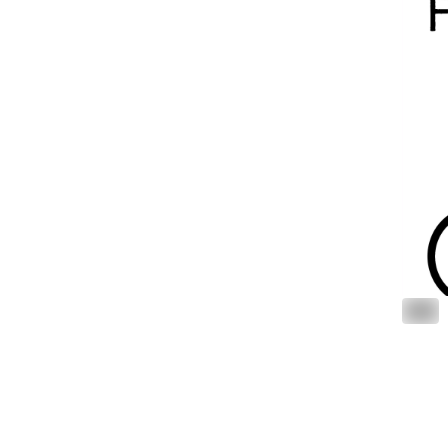
ALT
#
biket
0