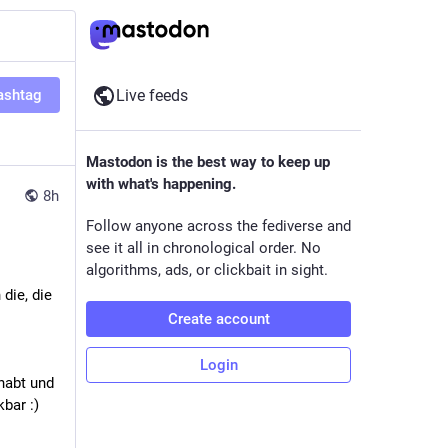
ashtag
Live feeds
Mastodon is the best way to keep up
with what's happening.
8h
Follow anyone across the fediverse and
see it all in chronological order. No
algorithms, ads, or clickbait in sight.
ie, die 
Create account
Login
abt und 
bar :)